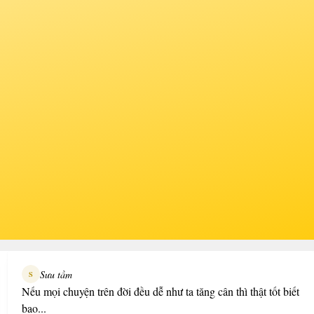
Sưu tầm
S
Nếu mọi chuyện trên đời đều dễ như ta tăng cân thì thật tốt biết
bao...