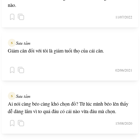
nào.
11/07/2022
Sưu tầm
S
Giảm cân đối với tôi là giảm tuổi thọ của cái cân.
02/06/2021
Sưu tầm
S
Ai nói càng béo càng khó chọn đồ? Từ lúc mình béo lên thấy
dễ dàng lắm vì to quá đâu có cái nào vừa đâu mà chọn.
15/08/2020