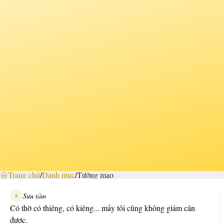
Trang chủ
/
Danh mục
/
Tướng mạo
Sưu tầm
S
Có thờ có thiêng, có kiêng... mấy tôi cũng không giảm cân
được.