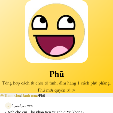
Phũ
Tổng hợp cách từ chối tỏ tình, dìm hàng 1 cách phũ phàng.
Phũ mới quyến rũ :v
Trang chủ
/
Danh mục
/
Phũ
laminhnee1902
L
- Anh cho em 1 bộ phận trên xe anh được không?