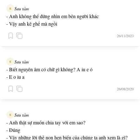
Sưu tầm
S
- Anh không thể đứng nhìn em bên người khác
- Vậy anh kê ghế mà ngồi
26/11/2023
Sưu tầm
S
- Biết nguyên âm có chữ gì không? A iu e ó
- E o iu a
26/08/2020
Sưu tầm
S
- Anh thật sự muốn chia tay với em sao?
- Đúng
- Vậy những lời thề non hẹn biển của chúng ta anh xem là gì?