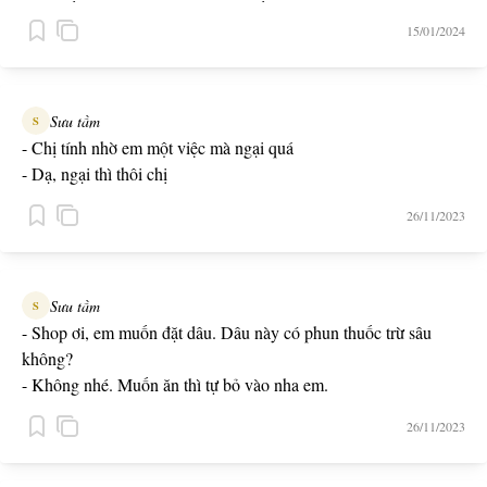
- Vậy tối nay em giúp anh làm ca tối nhé. Ngày mai đi làm anh
15/01/2024
mời em bữa trưa. Cám ơn em trước.
Sưu tầm
S
- Chị tính nhờ em một việc mà ngại quá
- Dạ, ngại thì thôi chị
26/11/2023
Sưu tầm
S
- Shop ơi, em muốn đặt dâu. Dâu này có phun thuốc trừ sâu
không?
- Không nhé. Muốn ăn thì tự bỏ vào nha em.
26/11/2023