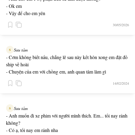
- Ok em
- Vậy để cho em yên
30/05/2026
Sưu tầm
S
- Cơm không biết nấu, chẳng lẽ sau này kết hôn xong em đặt đồ
ship về hoài
- Chuyện của em với chồng em, anh quan tâm làm gì
14/02/2024
Sưu tầm
S
- Anh muốn đi xe phim với người mình thích. Em... tối nay rảnh
không?
- Có ạ, tối nay em rảnh nha