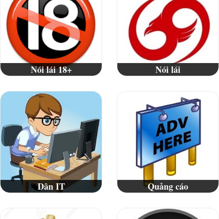
Nói lái 18+
Nói lái
Dân IT
Quảng cáo