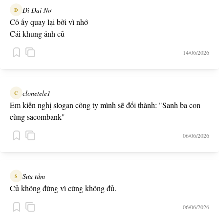
Đì Dai Nơ
Đ
Cô ấy quay lại bởi vì nhớ
Cái khung ảnh cũ
14/06/2026
clonetele1
C
Em kiến nghị slogan công ty mình sẽ đổi thành: "Sanh ba con
cùng sacombank"
06/06/2026
Sưu tầm
S
Củ không đứng vì cứng không đủ.
06/06/2026