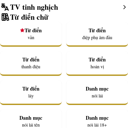
TV tinh nghịch
Từ điển chữ
Từ điển
Từ điển
vần
điệp phụ âm đầu
Từ điển
Từ điển
thanh điệu
hoán vị
Từ điển
Danh mục
láy
nói lái
Danh mục
Danh mục
nói lái tên
nói lái 18+