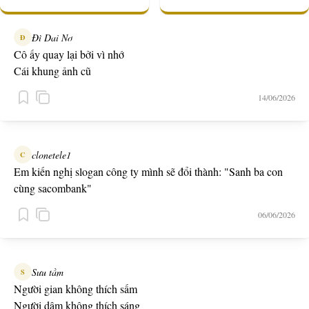
Đì Dai Nơ
Đ
Cô ấy quay lại bởi vì nhớ
Cái khung ảnh cũ
14/06/2026
clonetele1
C
Em kiến nghị slogan công ty mình sẽ đổi thành: "Sanh ba con
cùng sacombank"
06/06/2026
Sưu tầm
S
Người gian không thích sấm
Người dâm không thích sáng