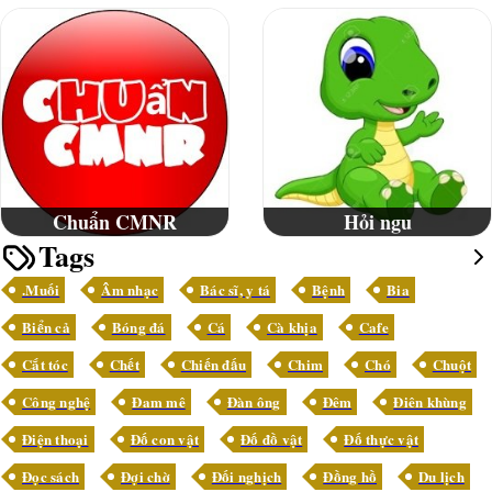
Chuẩn CMNR
Hỏi ngu
Tags
.Muối
Âm nhạc
Bác sĩ, y tá
Bệnh
Bia
Biển cả
Bóng đá
Cá
Cà khịa
Cafe
Cắt tóc
Chết
Chiến đấu
Chim
Chó
Chuột
Công nghệ
Đam mê
Đàn ông
Đêm
Điên khùng
Điện thoại
Đố con vật
Đố đồ vật
Đố thực vật
Đọc sách
Đợi chờ
Đối nghịch
Đồng hồ
Du lịch