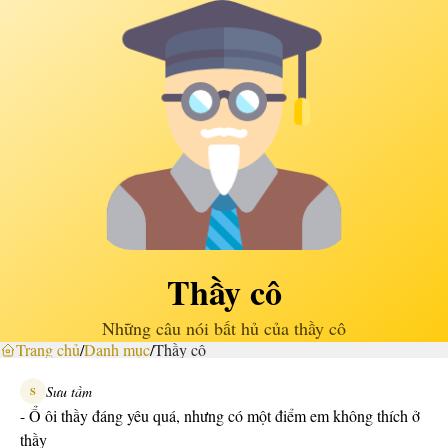
Thầy cô
Những câu nói bất hủ của thầy cô
Trang chủ
/
Danh mục
/
Thầy cô
Sưu tầm
S
- Ổ ôi thầy đáng yêu quá, nhưng có một điểm em không thích ở
thầy