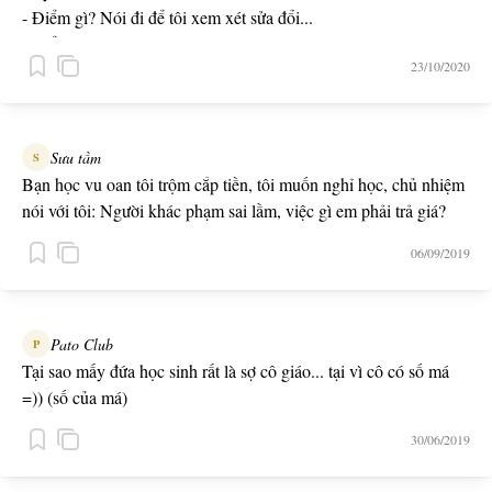
- Điểm gì? Nói đi để tôi xem xét sửa đổi...
- Điểm danh ạ!
23/10/2020
Sưu tầm
S
Bạn học vu oan tôi trộm cắp tiền, tôi muốn nghỉ học, chủ nhiệm
nói với tôi: Người khác phạm sai lầm, việc gì em phải trả giá?
06/09/2019
Pato Club
P
Tại sao mấy đứa học sinh rất là sợ cô giáo... tại vì cô có số má
=)) (số của má)
30/06/2019