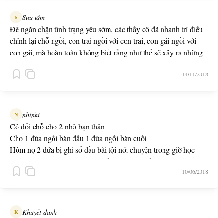
Sưu tầm
S
Để ngăn chặn tình trạng yêu sớm, các thầy cô đã nhanh trí điều
chỉnh lại chỗ ngồi, con trai ngồi với con trai, con gái ngồi với
con gái, mà hoàn toàn không biết rằng như thế sẽ xảy ra những
chuyện còn khó giải quyết hơn.
14/11/2018
nhinhi
N
Cô đổi chỗ cho 2 nhỏ bạn thân
Cho 1 đứa ngồi bàn đầu 1 đứa ngồi bàn cuối
Hôm nọ 2 đứa bị ghi sổ đầu bài tội nói chuyện trong giờ học
Giờ sinh hoạt lớp cô hỏi đứa ngồi trên đứa ngồi dưới nói chuyện
10/06/2018
thế nào hay vậy...bằng đường chim bay hả
Khuyết danh
K