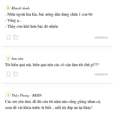
Khuyết danh
K
- Nhìn ngoài kia kìa, bác nông dân đang chăn 1 con bò
- Vâng ạ...
- Thầy còn khổ hơn bác đó nhiều
- Tại sao ạ?
10/06/2018
- Vì phải chăn tới 60 con bò chứ gì nữa?
Sưu tầm
S
Tôi hiền quá mà, hiền quá nên các cô cậu làm tới chứ gì???
10/06/2018
Thầy Phong - BKHN
T
Các em yên tâm, đề thi của tôi năm nào cũng giống nhau cả,
xem đề vài khóa trước là biết... mỗi tội đáp án lại khác!