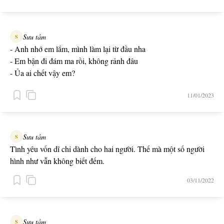
Sưu tầm
S
- Anh nhớ em lắm, mình làm lại từ đầu nha
- Em bận đi đám ma rồi, không rảnh đâu
- Ủa ai chết vậy em?
- Tình cảm tôi dành cho anh
11/01/2023
Sưu tầm
S
Tình yêu vốn dĩ chỉ dành cho hai người. Thế mà một số người
hình như vẫn không biết đếm.
03/11/2022
Sưu tầm
S