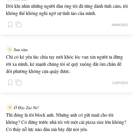
Đôi khi nhìn những người đàn ông tôi đã từng dành tình cảm, tôi
không thể không nghi ngờ sự tỉnh táo của mình.
06/08/2022
Sưu tầm
S
Chỉ có kẻ yếu lúc chia tay mới khóc lóc van xin người ta đừng
rời xa mình, kẻ mạnh chúng tôi sẽ quỳ xuống đất ôm chân để
đối phương không cựa quậy được.
11/07/2022
Ở Đây Zui Nè!
Ở
Thì đúng là tôi block anh. Nhưng anh có gửi mail cho tôi
không? Có đứng trước nhà tôi với một cái pizza size lớn không?
Có thấy nỗ lực nào đâu mà bày đặt nói yêu.