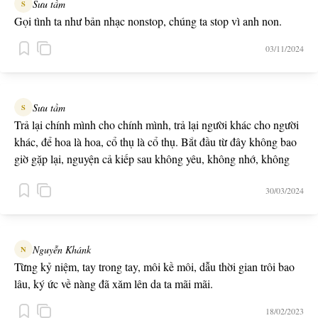
Sưu tầm
S
Gọi tình ta như bản nhạc nonstop, chúng ta stop vì anh non.
03/11/2024
Sưu tầm
S
Trả lại chính mình cho chính mình, trả lại người khác cho người
khác, để hoa là hoa, cổ thụ là cổ thụ. Bắt đầu từ đây không bao
giờ gặp lại, nguyện cả kiếp sau không yêu, không nhớ, không
trùng phùng.
30/03/2024
Nguyễn Khánk
N
Từng kỷ niệm, tay trong tay, môi kề môi, dẫu thời gian trôi bao
lâu, ký ức về nàng đã xăm lên da ta mãi mãi.
18/02/2023