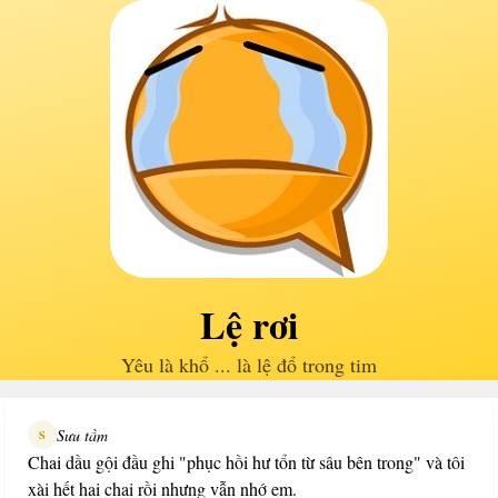
Lệ rơi
Yêu là khổ ... là lệ đổ trong tim
Sưu tầm
S
Chai dầu gội đầu ghi "phục hồi hư tổn từ sâu bên trong" và tôi
xài hết hai chai rồi nhưng vẫn nhớ em.