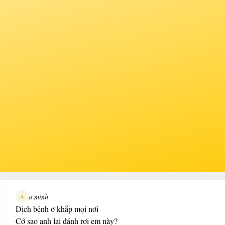
a minh
A
Dịch bệnh ở khắp mọi nơi
Cớ sao anh lại đánh rơi em này?