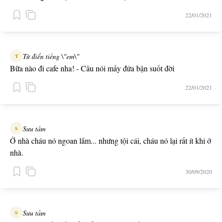
22/01/2021
Từ điển tiếng \"em\"
T
Bữa nào đi cafe nha! - Câu nói mấy đứa bận suốt đời
22/01/2021
Sưu tầm
S
Ở nhà cháu nó ngoan lắm... nhưng tội cái, cháu nó lại rất ít khi ở
nhà.
30/09/2020
Sưu tầm
S