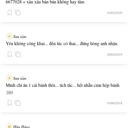
6677028 = xấu xấu bẩn bẩn không hay tắm
16/02/2020
Sưu tầm
S
Yêu không công khai... đến lúc có thai... đừng hòng anh nhận.
20/04/2019
Sưu tầm
S
Mình chỉ ăn 1 cái bánh thôi... tích tắc... hết nhẵn cmn hộp bánh
:))))
10/06/2018
Hữu Hùng
H