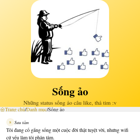
Sống ảo
Những status sống ảo câu like, thả tim :v
Trang chủ
/
Danh mục
/
Sống ảo
Sưu tầm
S
Tôi đang cố gắng sống một cuộc đời thật tuyệt vời, nhưng wifi
cứ yếu làm tôi phân tâm.