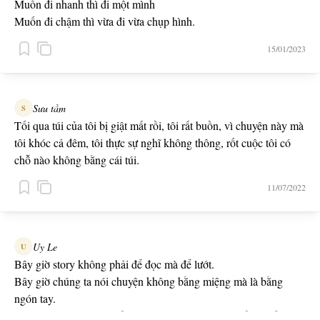
Muốn đi nhanh thì đi một mình
Muốn đi chậm thì vừa đi vừa chụp hình.
15/01/2023
Sưu tầm
S
Tối qua túi của tôi bị giật mất rồi, tôi rất buồn, vì chuyện này mà
tôi khóc cả đêm, tôi thực sự nghĩ không thông, rốt cuộc tôi có
chỗ nào không bằng cái túi.
11/07/2022
Uy Le
U
Bây giờ story không phải để đọc mà để lướt.
Bây giờ chúng ta nói chuyện không bằng miệng mà là bằng
ngón tay.
Chúng ta không nghe bằng tai, mà chúng ta nghe bằng mắt.