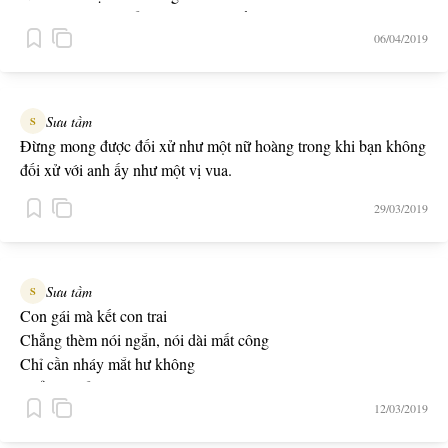
Một ngày không tắm cả phường chết tươi
06/04/2019
Sưu tầm
S
Đừng mong được đối xử như một nữ hoàng trong khi bạn không
đối xử với anh ấy như một vị vua.
29/03/2019
Sưu tầm
S
Con gái mà kết con trai
Chẳng thèm nói ngắn, nói dài mất công
Chỉ cần nháy mắt hư không
Thể nào hắn cũng vỡ lòng tương tư
12/03/2019
Tương tư thì mặc tương tư
Phải mía, cóc, ổi... tiểu thư mới cười