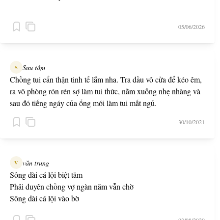
05/06/2026
Sưu tầm
S
Chồng tui cẩn thận tinh tế lắm nha. Tra dầu vô cửa để kéo êm,
ra vô phòng rón rén sợ làm tui thức, nằm xuống nhẹ nhàng và
sau đó tiếng ngáy của ổng mới làm tui mất ngủ.
30/10/2021
văn trung
V
Sông dài cá lội biệt tăm
Phải duyên chồng vợ ngàn năm vẫn chờ
Sông dài cá lội vào bờ
Phải duyên thì lấy, đợi chờ nhau chi