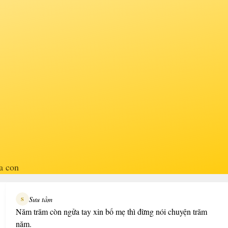
a con
Sưu tầm
S
Năm trăm còn ngửa tay xin bố mẹ thì đừng nói chuyện trăm
năm.