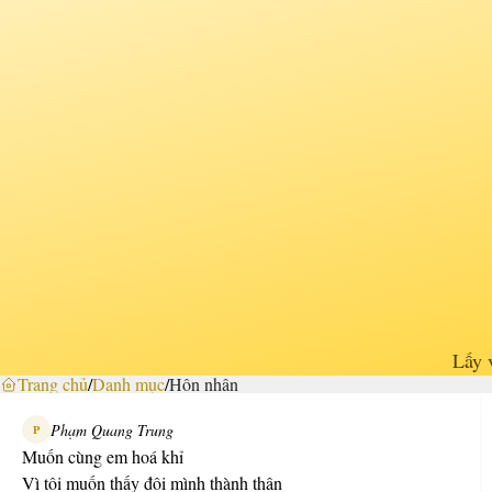
Lấy 
Trang chủ
/
Danh mục
/
Hôn nhân
Phạm Quang Trung
P
Muốn cùng em hoá khỉ
Vì tôi muốn thấy đôi mình thành thân