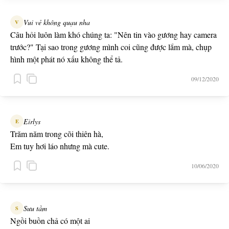
Vui vẻ không quạu nha
V
Câu hỏi luôn làm khó chúng ta: "Nên tin vào gương hay camera
trước?" Tại sao trong gương mình coi cũng được lắm mà, chụp
hình một phát nó xấu không thể tả.
09/12/2020
Eirlys
E
Trăm năm trong cõi thiên hà,
Em tuy hơi láo nhưng mà cute.
10/06/2020
Sưu tầm
S
Ngồi buồn chả có một ai