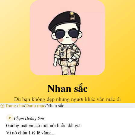
Nhan sắc
Dù bạn không đẹp nhưng người khác vẫn mắc ói
Trang chủ
/
Danh mục
/
Nhan sắc
Phạm Hoàng Sơn
P
Gương mặt em có một nổi buồn đắt giá
Vì nó chứa 1 tỷ lệ vàng...