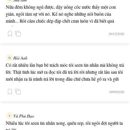
Nửa đêm không ngủ được, dậy uống cốc nước thấy một con
gián, ngồi tâm sự với nó. Kể nó nghe những nổi buồn của
mình... Rồi cầm chiếc dép đập chết cmn luôn vì đã biết quá
nhiều.
29/12/2020
Hải Anh
H
Có rất nhiều lần bạn bè trách móc tôi seen tin nhắn mà không trả
lời. Thật tình lúc mở ra đọc tôi đã trả lời rồi nhưng rất lâu sau tôi
mới nhận ra là mình trả lời trong đầu chứ chưa hề gõ ra và gửi
đi.
18/09/2020
Vũ Phú Đạo
V
Nhiều lúc tôi seen tin nhắn xong, quên rep, rồi ngồi đợi người ta
trả lời.