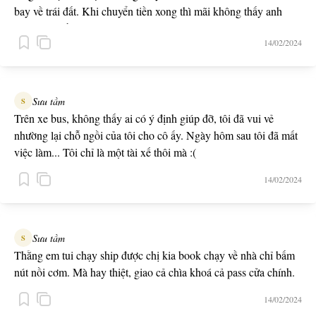
bay về trái đất. Khi chuyển tiền xong thì mãi không thấy anh
người yêu về, cô gái mới được khai thông trí tuệ và báo cảnh sát.
14/02/2024
Sưu tầm
S
Trên xe bus, không thấy ai có ý định giúp đỡ, tôi đã vui vẻ
nhường lại chỗ ngồi của tôi cho cô ấy. Ngày hôm sau tôi đã mất
việc làm... Tôi chỉ là một tài xế thôi mà :(
14/02/2024
Sưu tầm
S
Thằng em tui chạy ship được chị kia book chạy về nhà chỉ bấm
nút nồi cơm. Mà hay thiệt, giao cả chìa khoá cả pass cửa chính.
14/02/2024