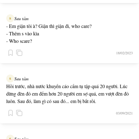
Sưu tầm
S
- Em giận tôi à? Giận thì giận đi, who care?
- Thêm s vào kìa
- Who scare?
18/02/2023
Sưu tầm
S
Hồi trước, nhà nước khuyến cáo cấm tụ tập quá 20 người. Lúc
dừng đèn đỏ em đếm hơn 20 người em sợ quá, em vượt đèn đỏ
luôn. Sau đó, làm gì có sau đó... em bị bắt rồi.
03/09/2021
Sưu tầm
S