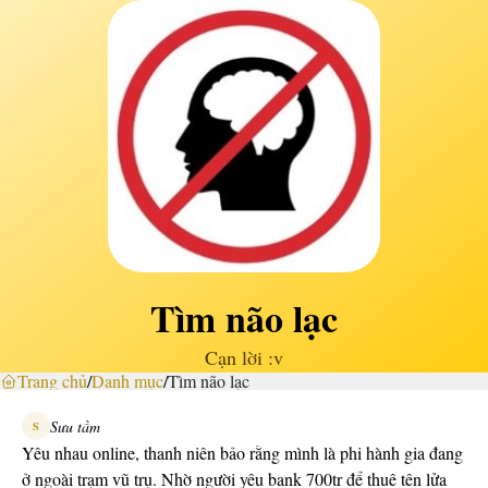
Tìm não lạc
Cạn lời :v
Trang chủ
/
Danh mục
/
Tìm não lạc
Sưu tầm
S
Yêu nhau online, thanh niên bảo rằng mình là phi hành gia đang
ở ngoài trạm vũ trụ. Nhờ người yêu bank 700tr để thuê tên lửa