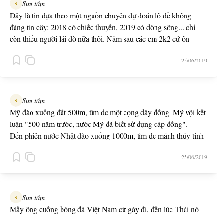
Sưu tầm
S
Đây là tin dựa theo một nguồn chuyên dự đoán lô đề không
đáng tin cậy: 2018 có chiếc thuyền, 2019 có dòng sông... chỉ
còn thiếu người lái đò nữa thôi. Năm sau các em 2k2 cứ ôn
"Người lái đò sông Đà" đi nhé.
25/06/2019
Sưu tầm
S
Mỹ đào xuống đất 500m, tìm dc một cọng dây đồng. Mỹ vội kết
luận "500 năm trước, nước Mỹ đã biết sử dụng cáp đồng".
Đến phiên nước Nhật đào xuống 1000m, tìm dc mảnh thủy tinh
và cũng vội tuyên bố là "1000 năm trước nước Nhật đã biết sử
25/06/2019
dụng cáp quang".
Và cuối cùng là Việt Nam, đào xuống 5000m. Kết quả, ko thấy
gì hết, và kết luận một câu xanh rờn "5000 năm trước Việt Nam
đã biết sử dụng Wi-fi".
Sưu tầm
S
Mấy ông cuồng bóng đá Việt Nam cứ gáy đi, đến lúc Thái nó