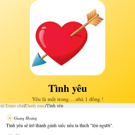
Tình yêu
Yêu là mất trong….nhà 1 đống !
Trang chủ
/
Danh mục
/
Tình yêu
Giang Hoàng
G
Tình yêu sẽ trở thành gánh xiếc nếu ta thích "lộn người".