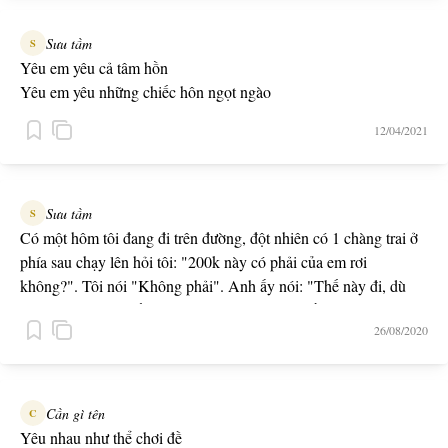
Sưu tầm
S
Yêu em yêu cả tâm hồn
Yêu em yêu những chiếc hôn ngọt ngào
12/04/2021
Sưu tầm
S
Có một hôm tôi đang đi trên đường, đột nhiên có 1 chàng trai ở
phía sau chạy lên hỏi tôi: "200k này có phải của em rơi
không?". Tôi nói "Không phải". Anh ấy nói: "Thế này đi, dù
sao cũng không biết là của ai, chúng ta dùng tiền này cùng nhau
26/08/2020
đi xem phim nhé?". Sau này chàng trai đó trở thành chông tôi
<3
Cần gì tên
C
Yêu nhau như thể chơi đề