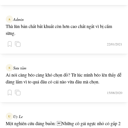
Admin
A
Thà lùn bản chất bất khuất còn hơn cao chất ngất vì bị cắm
sừng.
22/01/2021
Sưu tầm
S
Ai nói càng béo càng khó chọn đồ? Từ lúc mình béo lên thấy dễ
dàng lắm vì to quá đâu có cái nào vừa đâu mà chọn.
15/08/2020
Uy Le
U
Một nghiên cứu đáng buồn: Những cô gái ngực nhỏ có gấp 2