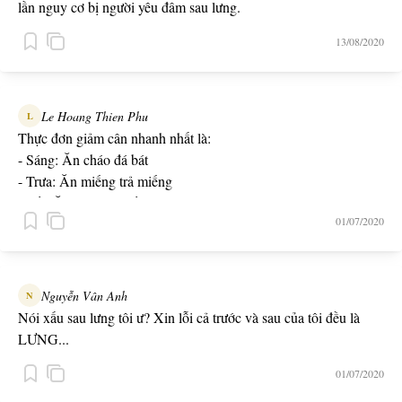
lần nguy cơ bị người yêu đâm sau lưng.
13/08/2020
Le Hoang Thien Phu
L
Thực đơn giảm cân nhanh nhất là:
- Sáng: Ăn cháo đá bát
- Trưa: Ăn miếng trả miếng
- Tối: Ăn năn sám hối
01/07/2020
Nguyễn Vân Anh
N
Nói xấu sau lưng tôi ư? Xin lỗi cả trước và sau của tôi đều là
LƯNG...
01/07/2020