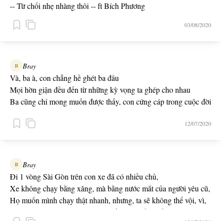
-- Từ chối nhẹ nhàng thôi -- ft Bích Phương
03/08/2020
Bray
B
Và, ba à, con chẳng hề ghét ba đâu
Mọi hờn giận đều đến từ những kỳ vọng ta ghép cho nhau
Ba cũng chỉ mong muốn được thấy, con cứng cáp trong cuộc đời
bạc
12/07/2020
Chẳng vui vẻ gì khi có 1 thằng con luôn chống đối không hợp
tác
Con thì quên đi mất, ba cũng là đứa trẻ tổn thương
Ông nội cũng chẳng ở đó để cho ba 1 cuộc sống bình thường
Bray
B
Suy cho cùng, cả 2 đều đau 1 nỗi đau chung
Đi 1 vòng Sài Gòn trên con xe đã có nhiều chủ,
Quá bận rộn chứng minh ba sai, mà con đã quên làm những điều
Xe không chạy bằng xăng, mà bằng nước mắt của người yêu cũ,
đúng
Họ muốn mình chạy thật nhanh, nhưng, ta sẽ không thể vội, vì,
-- Cho Ba --
Đường còn dài, và đêm còn trẻ, đến khi nhắm mắt cũng không