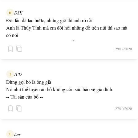
Tự trọng chỉ là gánh nặng tao sẵn sàng vứt bỏ
Không bao giờ đầu hàng mới là điều tao đang chứng tỏ
DSK
D
-- From the ghetto --
Đôi lần đã lạc bước, nhưng giờ thì anh rõ rồi
Anh là Thủy Tinh mà em đòi hỏi những đồ trên núi thì sao mà
có nổi
Anh và em ở 1 nơi khác có lẽ là điều lý tưởng
29/12/2020
Chỉ có điều trong câu chuyện này thì người anh cần ko phải Mỵ
Nương
...
Họ chọn em là người tình nhưng chẳng ai sẽ chọn em làm vợ
ICD
I
Vì để chọn một người vợ thì sẽ còn nhiều yếu tố ngoài làm tình
Đừng gọi bố là ông già
-- Công chúa --
Nó như thể tuyên án bố không còn sức bảo vệ gia đình.
-- Tài sản của bố --
27/10/2020
Lor
L