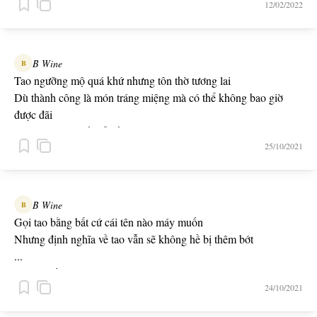
12/02/2022
-- Bad Trip --
B Wine
B
Tao ngưỡng mộ quá khứ nhưng tôn thờ tương lai
Dù thành công là món tráng miệng mà có thể không bao giờ
được đãi
Ai cũng phải chết để kết thúc một câu chuyện lại
25/10/2021
Tao cũng phải chết để họ kể lại một huyền thoại
-- Can't Stop Me --
B Wine
B
Gọi tao bằng bất cứ cái tên nào máy muốn
Nhưng định nghĩa về tao vẫn sẽ không hề bị thêm bớt
...
Họ từ chối tao
24/10/2021
Không quan tâm, chưa từng cần sự chấp nhận của họ
Wave tàn, nike rách, bất cần nhưng tự do