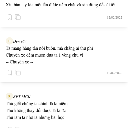
Xin bàn tay kia một lần được nắm chặt và xin đừng để cái tôi
được lên ngôi
12/02/2022
Mọi cơn tức giận anh xin hãy tạm thời giữ lại những lời mà ta
không nên nói.
-- XIN -- Đạt G ft B Ray, Masew
Đen vâu
Đ
Ta mang hàng tấn nỗi buồn, mà chẳng ai thu phí
Chuyến xe đêm muộn đưa ta 1 vòng chu vi
-- Chuyến xe --
12/02/2022
RPT MCK
R
Thứ giết chúng ta chính là kỉ niệm
Thứ không thay đổi được là kí ức
Thứ làm ta nhớ là những bài học
Thứ nên thay đổi là cái ý thứ