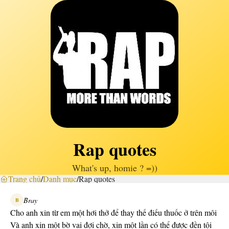
Rap quotes
What's up, homie ? =))
Trang chủ
/
Danh mục
/
Rap quotes
Bray
B
Cho anh xin từ em một hơi thở để thay thế điếu thuốc ở trên môi
Và anh xin một bờ vai đợi chờ, xin một lần có thể được đền tội