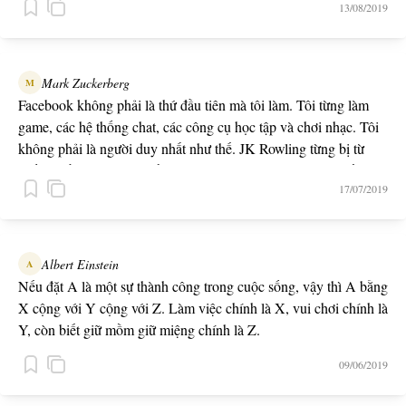
13/08/2019
Mark Zuckerberg
M
Facebook không phải là thứ đầu tiên mà tôi làm. Tôi từng làm
game, các hệ thống chat, các công cụ học tập và chơi nhạc. Tôi
không phải là người duy nhất như thế. JK Rowling từng bị từ
chối 12 lần trước khi xuất bản Harry Potter. Thành công đến từ
17/07/2019
việc được thất bại thoải mái.
Albert Einstein
A
Nếu đặt A là một sự thành công trong cuộc sống, vậy thì A bằng
X cộng với Y cộng với Z. Làm việc chính là X, vui chơi chính là
Y, còn biết giữ mồm giữ miệng chính là Z.
09/06/2019