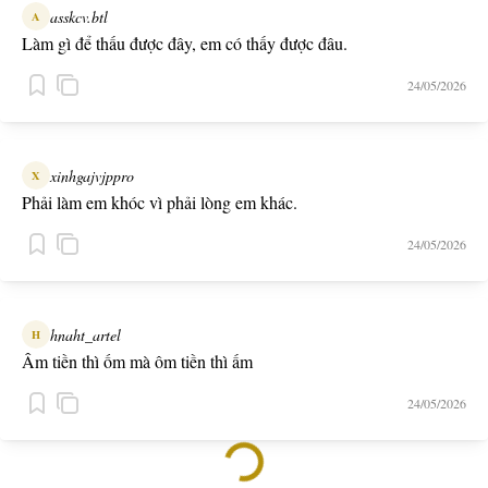
asskcv.btl
A
Làm gì để thấu được đây, em có thấy được đâu.
24/05/2026
xinhgajvjppro
X
Phải làm em khóc vì phải lòng em khác.
24/05/2026
hnaht_artel
H
Âm tiền thì ốm mà ôm tiền thì ấm
24/05/2026