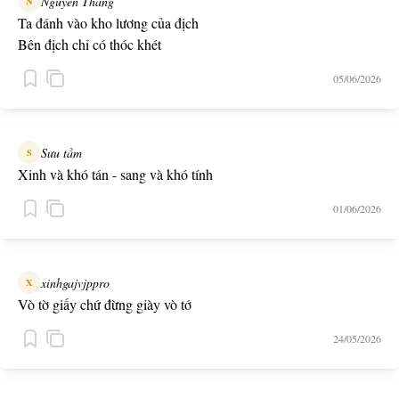
Nguyễn Thắng
N
Ta đánh vào kho lương của địch
Bên địch chỉ có thóc khét
05/06/2026
Sưu tầm
S
Xinh và khó tán - sang và khó tính
01/06/2026
xinhgajvjppro
X
Vò tờ giấy chứ đừng giày vò tớ
24/05/2026