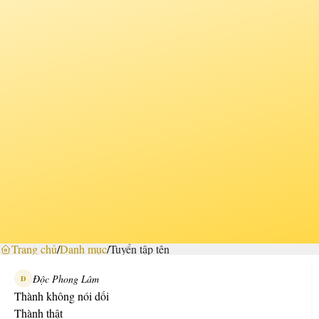
Trang chủ
/
Danh mục
/
Tuyển tập tên
Độc Phong Lâm
Đ
Thành không nói dối
Thành thật