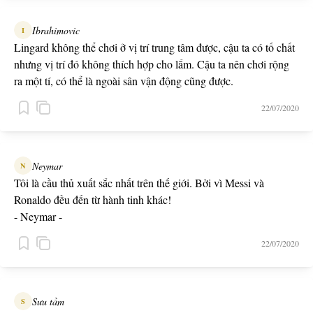
Ibrahimovic
I
Lingard không thể chơi ở vị trí trung tâm được, cậu ta có tố chất
nhưng vị trí đó không thích hợp cho lắm. Cậu ta nên chơi rộng
ra một tí, có thể là ngoài sân vận động cũng được.
22/07/2020
Neymar
N
Tôi là cầu thủ xuất sắc nhất trên thế giới. Bởi vì Messi và
Ronaldo đều đến từ hành tinh khác!
- Neymar -
22/07/2020
Sưu tầm
S