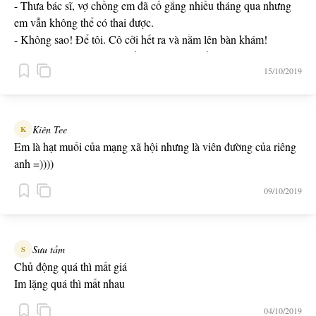
- Thưa bác sĩ, vợ chồng em đã cố gắng nhiều tháng qua nhưng
em vẫn không thể có thai được.
- Không sao! Để tôi. Cô cởi hết ra và nằm lên bàn khám!
- Được thôi, nhưng em muốn có con với chồng em hơn...
15/10/2019
Kiên Tee
K
Em là hạt muối của mạng xã hội nhưng là viên đường của riêng
anh =))))
09/10/2019
Sưu tầm
S
Chủ động quá thì mất giá
Im lặng quá thì mất nhau
04/10/2019