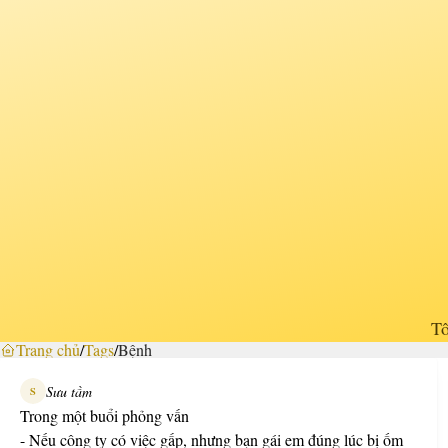
Tô
Trang chủ
/
Tags
/
Bệnh
Sưu tầm
S
Trong một buổi phỏng vấn
- Nếu công ty có việc gấp, nhưng bạn gái em đúng lúc bị ốm