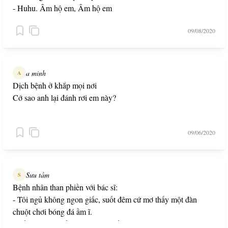
- Huhu. Âm hộ em, Âm hộ em
09/08/2020
a minh
A
Dịch bệnh ở khắp mọi nơi
Cớ sao anh lại đánh rơi em này?
09/06/2020
Sưu tầm
S
Bệnh nhân than phiền với bác sĩ:
- Tôi ngủ không ngon giấc, suốt đêm cứ mơ thấy một đàn
chuột chơi bóng đá ầm ĩ.
- Tối nay, ông uống hai viên thuốc này, sẽ khỏi thôi!