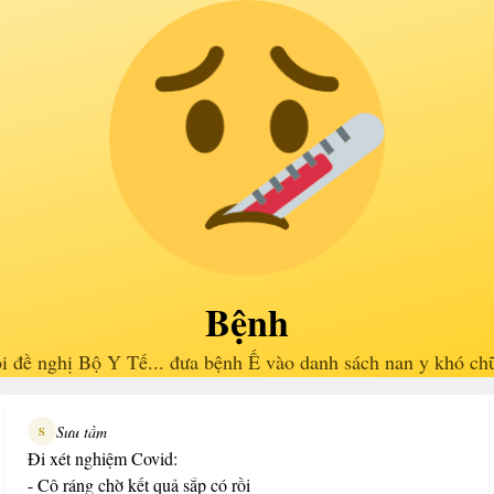
Bệnh
i đề nghị Bộ Y Tế... đưa bệnh Ế vào danh sách nan y khó ch
Sưu tầm
S
Đi xét nghiệm Covid:
- Cô ráng chờ kết quả sắp có rồi