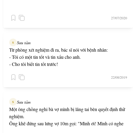
27/07/2020
Sưu tầm
S
Từ phòng xét nghiệm đi ra, bác sĩ nói với bệnh nhân:
- Tôi có một tin tốt và tin xấu cho anh.
- Cho tôi biết tin tốt trước!
- Tên của anh sẽ được người ta đặt cho một căn bệnh mới.
22/08/2019
Sưu tầm
S
Một ông chồng nghi bà vợ mình bị lãng tai bèn quyết định thử
nghiệm.
Ông khẽ đứng sau lưng vợ 10m gọi: "Mình ơi! Mình có nghe
rõ không?"