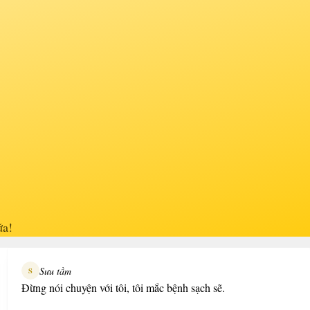
ữa!
Sưu tầm
S
Đừng nói chuyện với tôi, tôi mắc bệnh sạch sẽ.