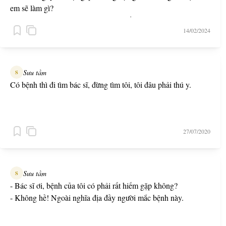
em sẽ làm gì?
- Cám ơn sự đánh giá cao của giám đốc
14/02/2024
- Tại sao em lại nghĩ như vậy?
- Em đi phỏng vấn nhiều công ty rồi, giám đốc là người đầu
tiên tin tưởng em có thể tìm được bạn gái
Sưu tầm
S
Có bệnh thì đi tìm bác sĩ, đừng tìm tôi, tôi đâu phải thú y.
27/07/2020
Sưu tầm
S
- Bác sĩ ơi, bệnh của tôi có phải rất hiếm gặp không?
- Không hề! Ngoài nghĩa địa đầy người mắc bệnh này.