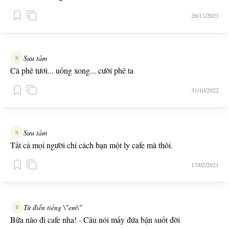
26/11/2023
Sưu tầm
S
Cà phê tươi... uống xong... cười phê ta
31/10/2022
Sưu tầm
S
Tất cả mọi người chỉ cách bạn một ly cafe mà thôi.
17/02/2021
Từ điển tiếng \"em\"
T
Bữa nào đi cafe nha! - Câu nói mấy đứa bận suốt đời