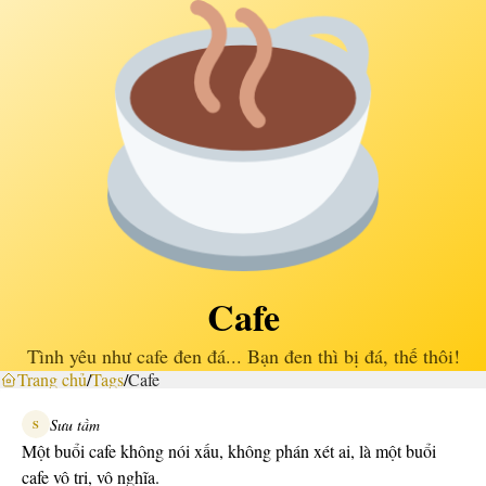
Cafe
Tình yêu như cafe đen đá... Bạn đen thì bị đá, thế thôi!
Trang chủ
/
Tags
/
Cafe
Sưu tầm
S
Một buổi cafe không nói xấu, không phán xét ai, là một buổi
cafe vô tri, vô nghĩa.