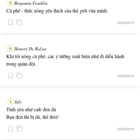
Benjamin Franklin
B
Cà phê - thức uống yêu thích của thế giới văn minh.
18/06/2019
Honoré De Balzac
H
Khi tôi uống cà phê, các ý tưởng xuất hiện như đi diễu hành
trong quân đội.
18/06/2019
July
J
Tình yêu như cafe đen đá
Bạn đen thì bị đá, thế thôi!
16/06/2019