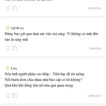
06/10/2018
Jeff Bezos
J
Đừng bao giờ quá đam mê việc toả sáng. Vì không có ánh đèn
nào là sáng mãi.
22/09/2018
Ling
L
Nếu tình người phân cao thấp... Tiền bạc để lót mông
Nỗi buồn đem chia nhau như bao cấp có tốt không?
Quá khó khi đồng tiền trở nên quá quan trọng
Đam mê trở thành sự nghiệp khi nó giải quyết đc tiền nong
10/06/2018
-- Ko có gì quan trọng --