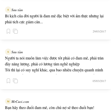
Sưu tầm
S
Bi kịch của đời người là đam mê đặc biệt với ẩm thực nhưng lại
phải tích cực giảm cân...
29/03/2017
Sưu tầm
S
Người ta nói muốn làm việc được tốt phải có đam mê, phải tràn
đầy năng lượng, phải có lương tâm nghề nghiệp
Tôi thì lại có suy nghĩ khác, qua bao nhiêu chuyện quanh mình
tôi nhận thấy lương tâm không bằng lương tháng, và muốn có
05/03/2017
năng lượng phải có lương nặng.
MrCuoi.com
M
Bạn hãy theo đuổi đam mê, còn chủ nợ sẽ theo đuổi bạn!