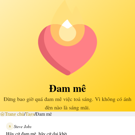
Đam mê
Đừng bao giờ quá đam mê việc toả sáng. Vì không có ánh
đèn nào là sáng mãi.
Trang chủ
/
Tags
/
Đam mê
Steve Jobs
S
Hãy cứ đam mê, hãy cứ dại khờ.