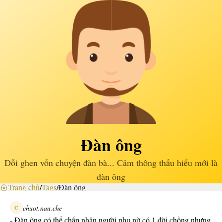
Đàn ông
Dỗi ghen vốn chuyện đàn bà... Cảm thông thấu hiểu mới là
đàn ông
Trang chủ
/
Tags
/
Đàn ông
chuot.nau.che
C
- Đàn ông có thể chấp nhận người phụ nữ có 1 đời chồng nhưng