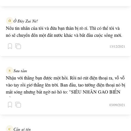
Ở Đây Zui Nè!
Ở
Nếu tin nhắn của tôi và đứa bạn thân bị rò rỉ. Thì có thể tôi và
nó sẽ chuyển đến một đất nước khác và bắt đầu cuộc sống mới.
13/12/2021
Sưu tầm
S
Nhậu với thằng bạn được một hồi. Rồi nó rút điện thoại ra, vỗ vỗ
vào tay rồi giơ thẳng lên trời. Ban đầu, tao tưởng điện thoại nó bị
mất sóng nhưng bất ngờ nó hô to: "SIÊU NHÂN GAO BIẾN
HÌNH".
03/09/2021
Cần gì tên
C