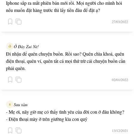
Iphone sắp ra mắt phiên bản mới rồi. Mọi người cho mình hỏi
nếu muốn đặt hàng trước thì lấy tiền đâu để đặt ạ?
27/03/2022
Ở Đây Zui Nè!
Ở
Đi nhậu để quên chuyện buồn. Rồi sao? Quên chìa khoá, quên
điện thoại, quên ví, quên tất cả mọi thứ trừ cái chuyện buồn cần
phải quên.
02/01/2022
Sưu tầm
S
- Mẹ ơi, nãy giờ mẹ có thấy tình yêu của đời con ở đâu không?
- Điện thoại mày ở trên giường kìa con quỷ
13/12/2021