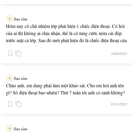
Sưu tầm
S
Hôm nay cô chủ nhiệm lớp phát hiện 1 chiếc điện thoại. Cô hỏi
của ai thì không ai chịu nhận, thế là cô tung cước ném cái độp
trước mặt cả lớp. Sau đó mới phát hiện đó là chiếc điện thoại của
thầy dạy toán tiết trước bỏ quên...
18/02/2023
Sưu tầm
S
Chào anh, em đang phải làm một khảo sát. Cho em hỏi anh tên
gì? Số điện thoại bao nhiêu? Thứ 7 tuần tới anh có rảnh không?
03/11/2022
Sưu tầm
S