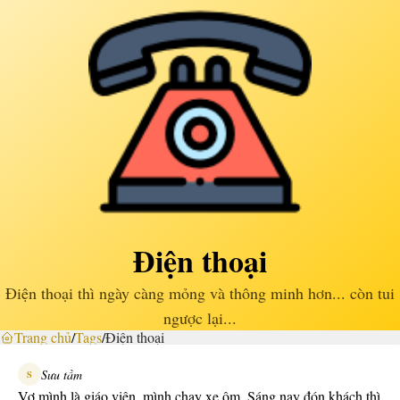
Điện thoại
Điện thoại thì ngày càng mỏng và thông minh hơn... còn tui
ngược lại...
Trang chủ
/
Tags
/
Điện thoại
Sưu tầm
S
Vợ mình là giáo viên, mình chạy xe ôm. Sáng nay đón khách thì