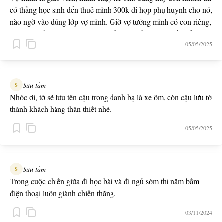
có thằng học sinh đến thuê mình 300k đi họp phụ huynh cho nó,
nào ngờ vào đúng lớp vợ mình. Giờ vợ tưởng mình có con riêng,
gọi điện để giải thích thì không bắt máy, về nhà thì thấy cổng
05/05/2025
khoá trái rồi.
Sưu tầm
S
Nhóc ơi, tớ sẽ lưu tên cậu trong danh bạ là xe ôm, còn cậu lưu tớ
thành khách hàng thân thiết nhé.
05/05/2025
Sưu tầm
S
Trong cuộc chiến giữa đi học bài và đi ngủ sớm thì nằm bấm
điện thoại luôn giành chiến thắng.
03/11/2024