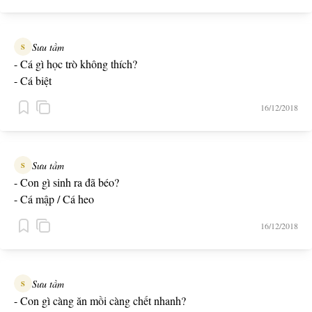
Sưu tầm
S
- Cá gì học trò không thích?
- Cá biệt
16/12/2018
Sưu tầm
S
- Con gì sinh ra đã béo?
- Cá mập / Cá heo
16/12/2018
Sưu tầm
S
- Con gì càng ăn mồi càng chết nhanh?