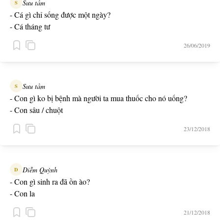
Sưu tầm
S
- Cá gì chỉ sống được một ngày?
- Cá tháng tư
26/06/2019
Sưu tầm
S
- Con gì ko bị bệnh mà người ta mua thuốc cho nó uống?
- Con sâu / chuột
23/12/2018
Diễm Quỳnh
D
- Con gì sinh ra đã ồn ào?
- Con la
21/12/2018