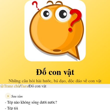
Đố con vật
Những câu hỏi hài hước, bá đạo, độc đáo về con vật
Trang chủ
/
Tags
/
Đố con vật
Sưu tầm
S
- Tép nào không sống dưới nước?
- Tép tỏi