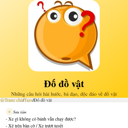
Đố đồ vật
Những câu hỏi hài hước, bá đạo, độc đáo về đồ vật
Trang chủ
/
Tags
/
Đố đồ vật
Sưu tầm
S
- Xe gì không có bánh vẫn chạy được?
- Xê trên bàn cờ / Xe trượt tuyết