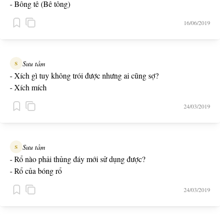
- Bông tê (Bê tông)
16/06/2019
Sưu tầm
S
- Xích gì tuy không trói được nhưng ai cũng sợ?
- Xích mích
24/03/2019
Sưu tầm
S
- Rổ nào phải thủng đáy mới sử dụng được?
- Rổ của bóng rổ
24/03/2019