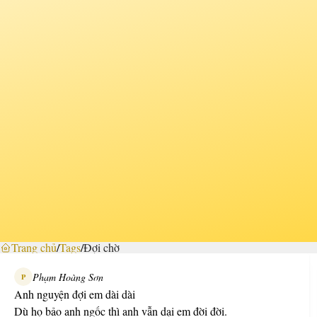
Trang chủ
/
Tags
/
Đợi chờ
Phạm Hoàng Sơn
P
Anh nguyện đợi em dài dài
Dù họ bảo anh ngốc thì anh vẫn dại em đời đời.