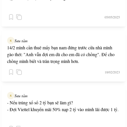
05/05/2025
Sưu tầm
S
14/2 mình cần thuê mấy bạn nam đứng trước cửa nhà mình
gào thét: "Anh vẫn đợi em dù cho em đã có chồng". Để cho
chồng mình biết và trân trọng mình hơn.
18/02/2023
Sưu tầm
S
- Nếu trúng xổ số 2 tỷ bạn sẽ làm gì?
- Đợi Viettel khuyến mãi 50% nạp 2 tỷ vào mình lãi được 1 tỷ.