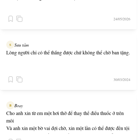
24/05/2026
Sưu tầm
S
Lòng người chỉ có thể thắng được chứ không thể chờ ban tặng.
30/03/2024
Bray
B
Cho anh xin từ em một hơi thở để thay thế điếu thuốc ở trên
môi
Và anh xin một bờ vai đợi chờ, xin một lần có thể được đền tội
Xin bàn tay kia một lần được nắm chặt và xin đừng để cái tôi