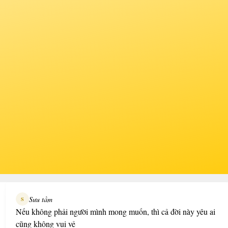
Sưu tầm
S
Nếu không phải người mình mong muốn, thì cả đời này yêu ai
cũng không vui vẻ