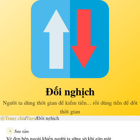
Đối nghịch
Người ta dùng thời gian để kiếm tiền... rồi dùng tiền để đốt
thời gian
Trang chủ
/
Tags
/
Đối nghịch
Sưu tầm
S
Vẻ đẹp bên ngoài khiến người ta sững sờ khi gặp mặt