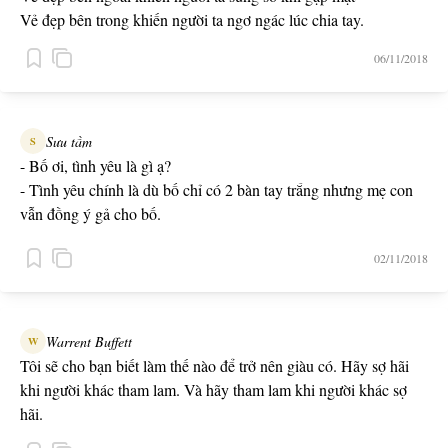
Vẻ đẹp bên trong khiến người ta ngơ ngác lúc chia tay.
06/11/2018
Sưu tầm
S
- Bố ơi, tình yêu là gì ạ?
- Tình yêu chính là dù bố chỉ có 2 bàn tay trắng nhưng mẹ con
vẫn đồng ý gả cho bố.
- Vậy tình thân là gì ạ?
02/11/2018
- Tình thân chính là mẹ con sẽ không bao giờ đồng ý cho con
lấy một người chỉ có 2 bàn tay trắng.
Warrent Buffett
W
Tôi sẽ cho bạn biết làm thế nào để trở nên giàu có. Hãy sợ hãi
khi người khác tham lam. Và hãy tham lam khi người khác sợ
hãi.