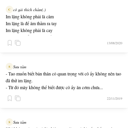
cô gái thích chấm(.)
C
Im lặng không phải là câm
Im lặng là để âm thầm ra tay
Im lặng không phải là cay
Im lặng là để phơi bày trắng đen
13/08/2020
Im lặng không phải là hèn
Im lặng là để một phen trả thù
Im lặng không phải là ngu
Im lặng là để đánh đu vơi đời
Sưu tầm
S
- Tao muốn biết bản thân có quan trọng với cô ấy không nên tao
đã thử im lặng.
- Từ đó mày không thể biết được cô ấy ăn cơm chưa...
22/11/2019
Sưu tầm
S