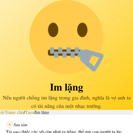
Im lặng
Nếu người chồng im lặng trong gia đình, nghĩa là vợ anh ta
có tài năng của một nhạc trưởng.
Trang chủ
/
Tags
/
Im lặng
Sưu tầm
S
Tại sao chiếc cốc vỡ còn phát ra tiếng, thế mà con người ta lúc