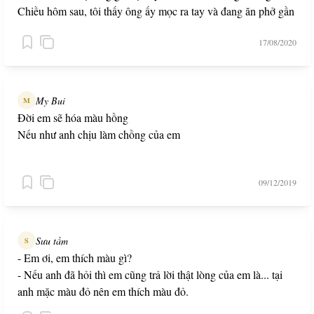
Chiều hôm sau, tôi thấy ông ấy mọc ra tay và đang ăn phở gần
nhà. Từ đó tôi nhận ra: cho đi chính là tạo ra những phép màu.
17/08/2020
My Bui
M
Đời em sẽ hóa màu hồng
Nếu như anh chịu làm chồng của em
09/12/2019
Sưu tầm
S
- Em ơi, em thích màu gì?
- Nếu anh đã hỏi thì em cũng trả lời thật lòng của em là... tại
anh mặc màu đỏ nên em thích màu đỏ.