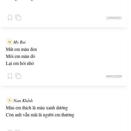
12/04/2021
My Bui
M
Mắt em màu đen
Môi em màu đỏ
Lại em hỏi nhỏ
Anh có yêu em không?
08/02/2020
Nam Khểnh
N
Màu em thích là màu xanh dương
Còn anh vẫn mãi là người em thương