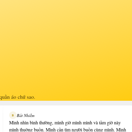
quần áo chứ sao.
Bất Nhiễm
B
Mình nhìn bình thường, mình giờ mình mình và tầm giờ này
mình thuờng buồn. Mình cần tìm người buồn cùng mình. Mình