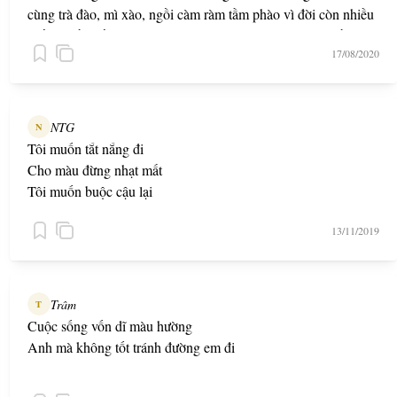
cùng trà đào, mì xào, ngồi càm ràm tầm phào vì đời còn nhiều
buồn phiền; rồi cùng lòng vòng ngoài đường hàng giờ liền.
17/08/2020
Mình và người cùng bày nhiều trò làm tình mình càng nồng
nàn.
NTG
N
Tôi muốn tắt nắng đi
Cho màu đừng nhạt mất
Tôi muốn buộc cậu lại
Cho cậu thành của tôi
13/11/2019
Trâm
T
Cuộc sống vốn dĩ màu hường
Anh mà không tốt tránh đường em đi