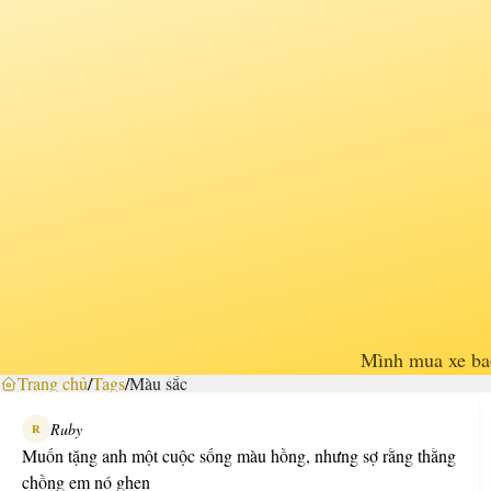
Mình mua xe bao
Trang chủ
/
Tags
/
Màu sắc
Ruby
R
Muốn tặng anh một cuộc sống màu hồng, nhưng sợ rằng thằng
chồng em nó ghen