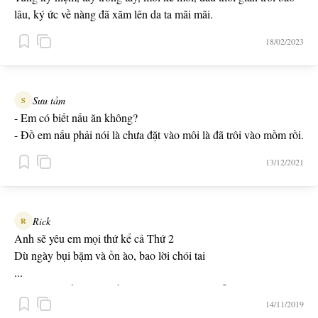
lâu, ký ức về nàng đã xăm lên da ta mãi mãi.
18/02/2023
Sưu tầm
S
- Em có biết nấu ăn không?
- Đồ em nấu phải nói là chưa đặt vào môi là đã trôi vào mồm rồi.
13/12/2021
Rick
R
Anh sẽ yêu em mọi thứ kể cả Thứ 2
Dù ngày bụi bặm và ồn ào, bao lời chói tai
...
Nhạc anh viết không hề lãng mạn, nhưng họ vẫn gọi đây là
14/11/2019
Love Song