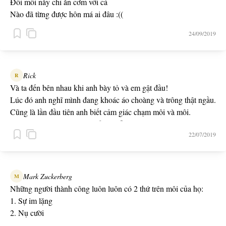
Đôi môi này chỉ ăn cơm với cá
Nào đã từng được hôn má ai đâu :((
24/09/2019
Rick
R
Và ta đến bên nhau khi anh bày tỏ và em gật đầu!
Lúc đó anh nghĩ mình đang khoác áo choàng và trông thật ngầu.
Cũng là lần đầu tiên anh biết cảm giác chạm môi và môi.
Damn! Anh hôn tệ thật! Chắc 5 điểm mà thôi!
22/07/2019
...
Xin lỗi em hôm nay anh lại không thể dậy sớm
Vì đêm qua anh lại nghĩ ra được thêm 1000 lý do để yêu em hơn
-- 1001 LÝ DO --
Mark Zuckerberg
M
Những người thành công luôn luôn có 2 thứ trên môi của họ:
1. Sự im lặng
2. Nụ cười