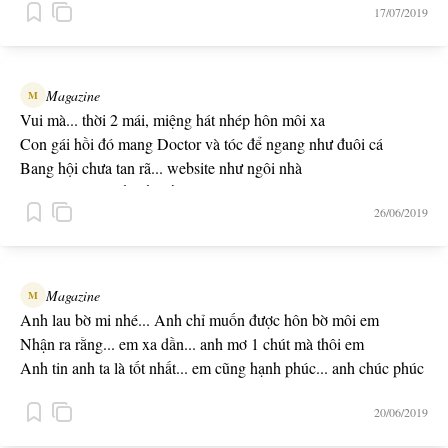
17/07/2019
Magazine
M
Vui mà... thời 2 mái, miệng hát nhép hôn môi xa
Con gái hồi đó mang Doctor và tóc để ngang như đuôi cá
Bang hội chưa tan rã... website như ngôi nhà
Con gái chưa biết đến đồ giả... miệng ngại ngùng nói "Thôi ba"
26/06/2019
-- HỒI ĐÓ -- ft. T.R.I
Magazine
M
Anh lau bờ mi nhé... Anh chỉ muốn được hôn bờ môi em
Nhận ra rằng... em xa dần... anh mơ 1 chút mà thôi em
Anh tin anh ta là tốt nhất... em cũng hạnh phúc... anh chúc phúc
còn tim anh gói gém
20/06/2019
Nước mắt anh gửi ở nơi em... còn lại mọi thứ nơi anh thì tối đen
-- Đường Một Chiều -- ft. Huỳnh Tú