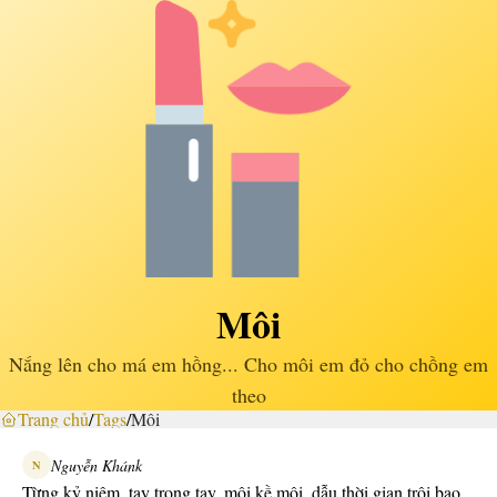
Môi
Nắng lên cho má em hồng... Cho môi em đỏ cho chồng em
theo
Trang chủ
/
Tags
/
Môi
Nguyễn Khánk
N
Từng kỷ niệm, tay trong tay, môi kề môi, dẫu thời gian trôi bao