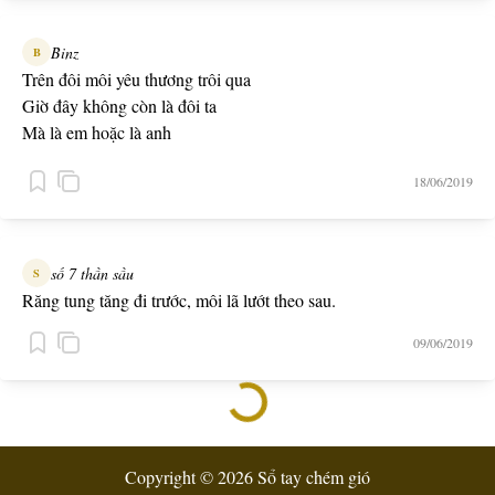
Binz
B
Trên đôi môi yêu thương trôi qua
Giờ đây không còn là đôi ta
Mà là em hoặc là anh
Yêu thương dù mong manh
18/06/2019
Nhưng vẹn nguyên như chưa từng phôi pha
-- Giữ -- ft Ngọc
số 7 thần sầu
S
Răng tung tăng đi trước, môi lã lướt theo sau.
09/06/2019
Copyright © 2026 Sổ tay chém gió