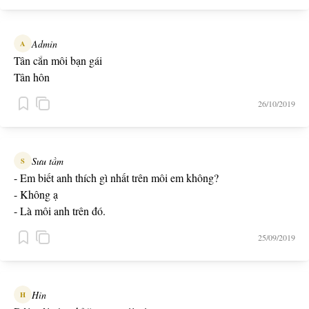
Nếu như môi em là 1 bản nhạc, thì cho anh chạm ngay vào nốt
Son.
-- Yêu em mọi thứ --
Admin
A
Tân cắn môi bạn gái
Tân hôn
26/10/2019
Sưu tầm
S
- Em biết anh thích gì nhất trên môi em không?
- Không ạ
- Là môi anh trên đó.
25/09/2019
Hin
H