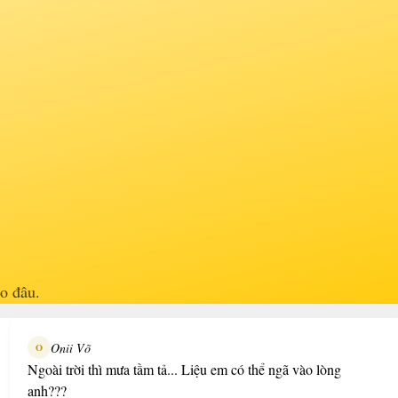
ào đâu.
Onii Võ
O
Ngoài trời thì mưa tầm tả... Liệu em có thể ngã vào lòng
anh???