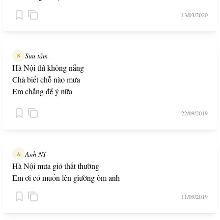
13/03/2020
Sưu tầm
S
Hà Nội thì không nắng
Chả biết chỗ nào mưa
Em chẳng để ý nữa
Anh đã yêu em chưa?
22/09/2019
Anh NT
A
Hà Nội mưa gió thất thường
Em ơi có muốn lên giường ôm anh
11/09/2019