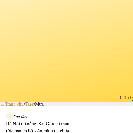
Cứ xây
Trang chủ
/
Tags
/
Mưa
Sưu tầm
S
Hà Nội thì nắng, Sài Gòn thì mưa
Các bạn có bồ, còn mình thì chưa.