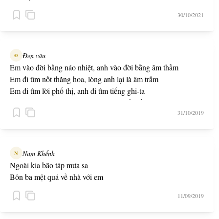
30/10/2021
Đen vâu
Đ
Em vào đời bằng náo nhiệt, anh vào đời bằng âm thầm
Em đi tìm nốt thăng hoa, lòng anh lại là âm trầm
Em đi tìm lời phố thị, anh đi tìm tiếng ghi-ta
Em đưa anh vào trong náo nhiệt, anh lắc đầu và đi ra
31/10/2019
Em vào đời bằng vang đỏ, anh vào đời bằng nước trà
Bằng cơn mưa thơm mùi đất và bằng hoa dại mọc trước nhà
Em vào đời bằng kế hoạch, anh vào đời bằng mộng mơ
Lý trí em là công cụ còn trái tim anh là động cơ
Nam Khểnh
N
-- Lối Nhỏ -- ft. Phương Anh Đào
Ngoài kia bão táp mưa sa
Bôn ba mệt quá về nhà với em
11/09/2019