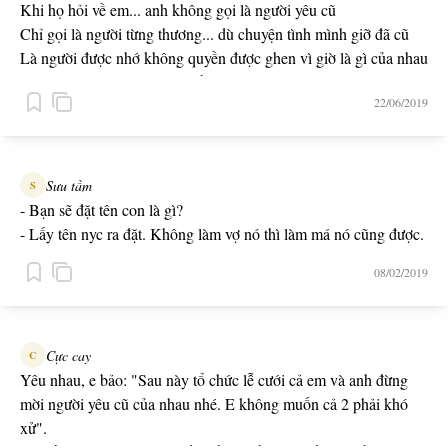
Khi họ hỏi về em... anh không gọi là người yêu cũ
Chỉ gọi là người từng thương... dù chuyện tình mình giỡ đã cũ
Là người được nhớ không quyền được ghen vì giờ là gì của nhau
Em theo người ta trọn vẹn niềm vui bỏ lại tình anh cùng ngàn
22/06/2019
nỗi đau
-- Người Từng Thương -- Ft. Will, Suka
Sưu tầm
S
- Bạn sẽ đặt tên con là gì?
- Lấy tên nyc ra đặt. Không làm vợ nó thì làm má nó cũng được.
08/02/2019
Cực cay
C
Yêu nhau, e bảo: "Sau này tổ chức lễ cưới cả em và anh đừng
mời người yêu cũ của nhau nhé. E không muốn cả 2 phải khó
xử".