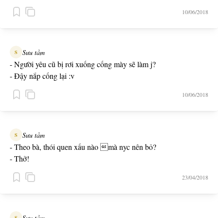
Tôi đồng ý. Tôi không muốn bất kì điều gì khiến e phiền lòng
10/06/2018
trong ngày hạnh phúc nhất của e! Tôi cứ nghĩ rằng đó chỉ là câu
nói đùa. Cho đến ngày hôm nay, e *éo mời tôi thật... Con mn
cay.
Sưu tầm
S
- Người yêu cũ bị rơi xuống cống mày sẽ làm j?
- Đậy nắp cống lại :v
10/06/2018
Sưu tầm
S
- Theo bà, thói quen xấu nào mà nyc nên bỏ?
- Thở!
23/04/2018
Sưu tầm
S