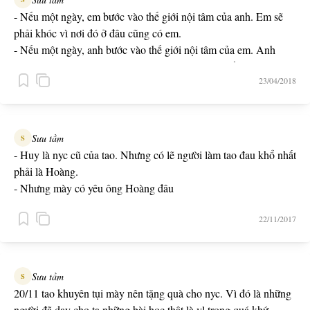
- Nếu một ngày, em bước vào thế giới nội tâm của anh. Em sẽ
phải khóc vì nơi đó ở đâu cũng có em.
- Nếu một ngày, anh bước vào thế giới nội tâm của em. Anh
cũng sẽ khóc vì bị đám người yêu cũ của em hội đồng.
23/04/2018
Sưu tầm
S
- Huy là nyc cũ của tao. Nhưng có lẽ người làm tao đau khổ nhất
phải là Hoàng.
- Nhưng mày có yêu ông Hoàng đâu
- Đm nó cướp Huy của tao.
22/11/2017
Sưu tầm
S
20/11 tao khuyên tụi mày nên tặng quà cho nyc. Vì đó là những
người đã dạy cho ta những bài học thật là vl trong quá khứ.