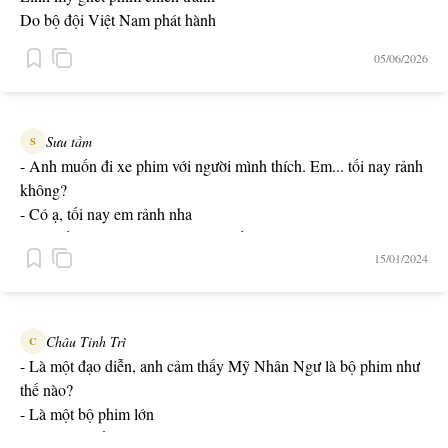
Do bộ đội Việt Nam phát hành
05/06/2026
Sưu tầm
S
- Anh muốn đi xe phim với người mình thích. Em... tối nay rảnh
không?
- Có ạ, tối nay em rảnh nha
- Vậy tối nay em giúp anh làm ca tối nhé. Ngày mai đi làm anh
15/01/2024
mời em bữa trưa. Cám ơn em trước.
Châu Tinh Trì
C
- Là một đạo diễn, anh cảm thấy Mỹ Nhân Ngư là bộ phim như
thế nào?
- Là một bộ phim lớn
- Lớn như thế nào?