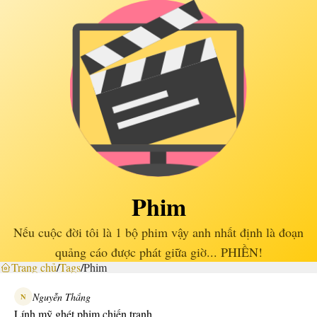
Phim
Nếu cuộc đời tôi là 1 bộ phim vậy anh nhất định là đoạn
quảng cáo được phát giữa giờ... PHIỀN!
Trang chủ
/
Tags
/
Phim
Nguyễn Thắng
N
Lính mỹ ghét phim chiến tranh