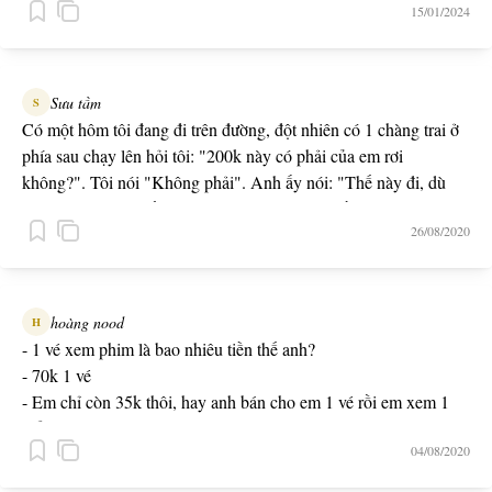
15/01/2024
- Vậy thì phải coi màn hình lúc xem bao nhiêu inch?
Sưu tầm
S
Có một hôm tôi đang đi trên đường, đột nhiên có 1 chàng trai ở
phía sau chạy lên hỏi tôi: "200k này có phải của em rơi
không?". Tôi nói "Không phải". Anh ấy nói: "Thế này đi, dù
sao cũng không biết là của ai, chúng ta dùng tiền này cùng nhau
26/08/2020
đi xem phim nhé?". Sau này chàng trai đó trở thành chông tôi
<3
hoàng nood
H
- 1 vé xem phim là bao nhiêu tiền thế anh?
- 70k 1 vé
- Em chỉ còn 35k thôi, hay anh bán cho em 1 vé rồi em xem 1
mắt có được không?
04/08/2020