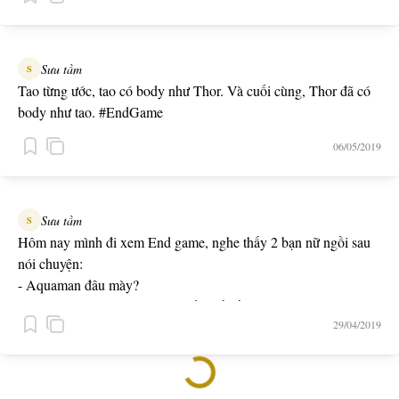
Sưu tầm
S
Tao từng ước, tao có body như Thor. Và cuối cùng, Thor đã có
body như tao. #EndGame
06/05/2019
Sưu tầm
S
Hôm nay mình đi xem End game, nghe thấy 2 bạn nữ ngồi sau
nói chuyện:
- Aquaman đâu mày?
- Tập trước Thanos búng tay biến mất rồi :)))
29/04/2019