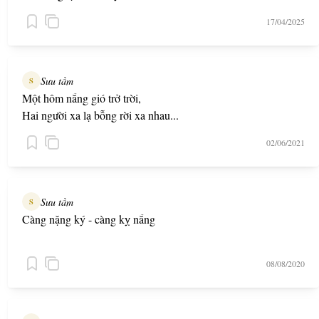
17/04/2025
Sưu tầm
S
Một hôm nắng gió trở trời,
Hai người xa lạ bỗng rời xa nhau...
02/06/2021
Sưu tầm
S
Càng nặng ký - càng kỵ nắng
08/08/2020