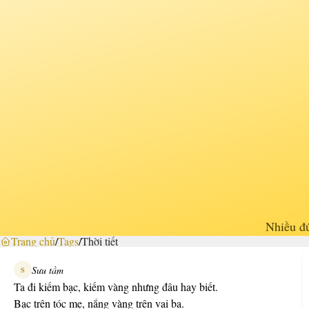
Nhiều đứ
Trang chủ
/
Tags
/
Thời tiết
Sưu tầm
S
Ta đi kiếm bạc, kiếm vàng nhưng đâu hay biết.
Bạc trên tóc mẹ, nắng vàng trên vai ba.