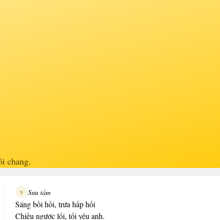
ói chang.
Sưu tầm
S
Sáng bồi hồi, trưa hấp hối
Chiều ngược lối, tối yêu anh.