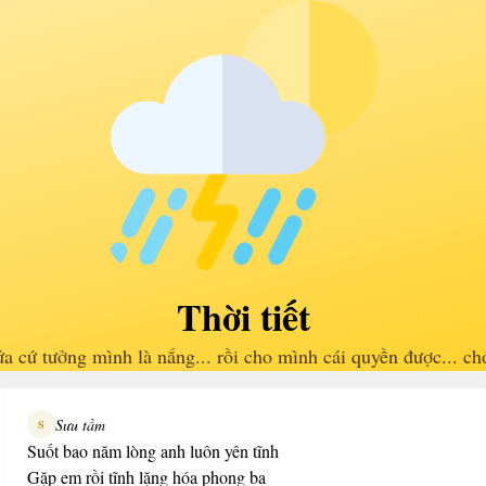
Thời tiết
a cứ tưởng mình là nắng... rồi cho mình cái quyền được... ch
Sưu tầm
S
Suốt bao năm lòng anh luôn yên tĩnh
Gặp em rồi tĩnh lặng hóa phong ba