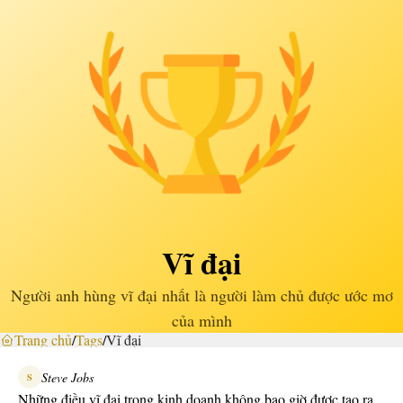
Vĩ đại
Người anh hùng vĩ đại nhất là người làm chủ được ước mơ
của mình
Trang chủ
/
Tags
/
Vĩ đại
Steve Jobs
S
Những điều vĩ đại trong kinh doanh không bao giờ được tạo ra